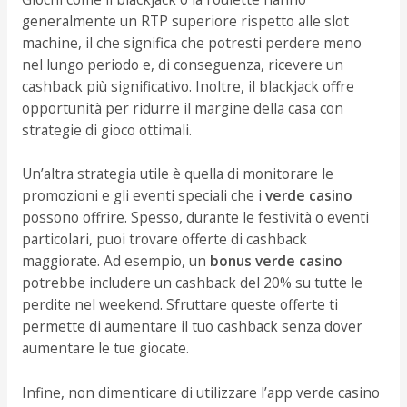
generalmente un RTP superiore rispetto alle slot
machine, il che significa che potresti perdere meno
nel lungo periodo e, di conseguenza, ricevere un
cashback più significativo. Inoltre, il blackjack offre
opportunità per ridurre il margine della casa con
strategie di gioco ottimali.
Un’altra strategia utile è quella di monitorare le
promozioni e gli eventi speciali che i
verde casino
possono offrire. Spesso, durante le festività o eventi
particolari, puoi trovare offerte di cashback
maggiorate. Ad esempio, un
bonus verde casino
potrebbe includere un cashback del 20% su tutte le
perdite nel weekend. Sfruttare queste offerte ti
permette di aumentare il tuo cashback senza dover
aumentare le tue giocate.
Infine, non dimenticare di utilizzare l’app verde casino