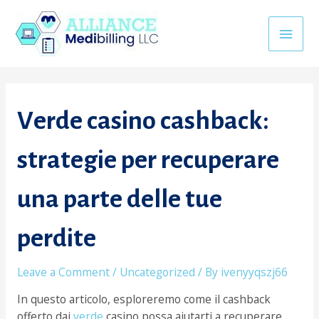
Skip
n giriş
jojobet
casino siteleri
khmerpulsehub.com
ligobet
taraft
to
Main
content
Men
Verde casino cashback:
strategie per recuperare
una parte delle tue
perdite
Leave a Comment
/
Uncategorized
/ By
ivenyyqszj66
In questo articolo, esploreremo come il cashback
offerto dai
verde
casino possa aiutarti a recuperare